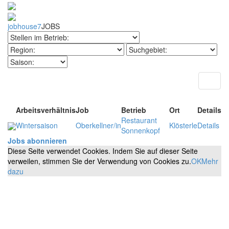
jobhouse7
JOBS
Toggl
naviga
Arbeitsverhältnis
Job
Betrieb
Ort
Details
Restaurant
Wintersaison
Oberkellner/in
Klösterle
Details
Sonnenkopf
Jobs abonnieren
Diese Seite verwendet Cookies. Indem Sie auf dieser Seite
verweilen, stimmen Sie der Verwendung von Cookies zu.
OK
Mehr
dazu