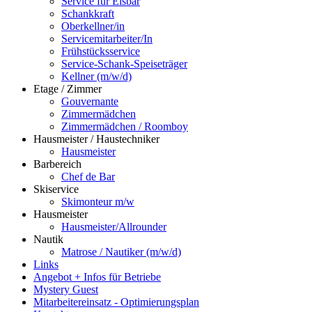
Service für Eisbar
Schankkraft
Oberkellner/in
Servicemitarbeiter/In
Frühstücksservice
Service-Schank-Speiseträger
Kellner (m/w/d)
Etage / Zimmer
Gouvernante
Zimmermädchen
Zimmermädchen / Roomboy
Hausmeister / Haustechniker
Hausmeister
Barbereich
Chef de Bar
Skiservice
Skimonteur m/w
Hausmeister
Hausmeister/Allrounder
Nautik
Matrose / Nautiker (m/w/d)
Links
Angebot + Infos für Betriebe
Mystery Guest
Mitarbeitereinsatz - Optimierungsplan