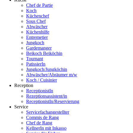
Chef de Partie
Koch
Küchenchef
Sous Chef
Abwäscher
Küchenhilfe
Entremetier
Jungkoch
Gardemanger
Beikoch Beiköchin
Tournant
PatissierIn
Jungkoch/Jungköchin
Abwäscher/Abräumer m/w
Koch / Cuisinier
Reception
ReceptionistIn
Rezeptionsassistent/in
ReceptionistIn/Reservierung
Service
Servicefachangestellter
Commis de Rang
Chef de Rang
KellnerIn mit Inkasso