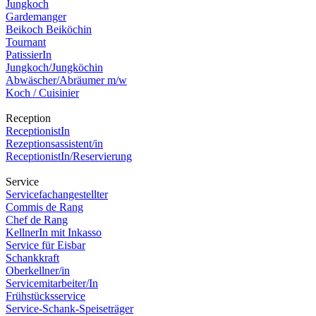
Jungkoch
Gardemanger
Beikoch Beiköchin
Tournant
PatissierIn
Jungkoch/Jungköchin
Abwäscher/Abräumer m/w
Koch / Cuisinier
Reception
ReceptionistIn
Rezeptionsassistent/in
ReceptionistIn/Reservierung
Service
Servicefachangestellter
Commis de Rang
Chef de Rang
KellnerIn mit Inkasso
Service für Eisbar
Schankkraft
Oberkellner/in
Servicemitarbeiter/In
Frühstücksservice
Service-Schank-Speiseträger